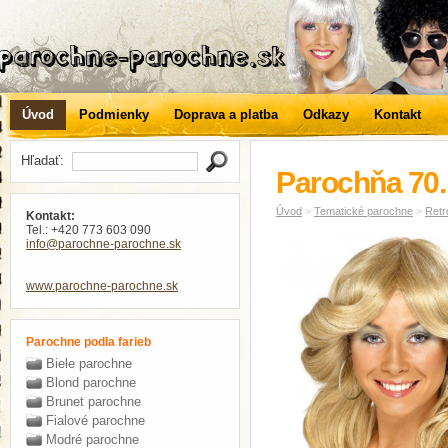
Úvod
Podmienky
Doprava a platba
Odkazy
Kontakt
Hľadať:
Parochňa 70. 
Úvod
>
Tematické parochne
>
Retr
Kontakt:
Tel.: +420 773 603 090
info
@parochne-parochne
.sk
www.parochne-parochne.sk
Parochne podla farieb
Biele parochne
Blond parochne
Brunet parochne
Fialové parochne
Modré parochne