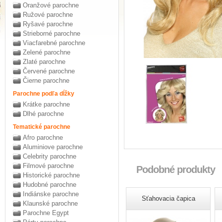
Oranžové parochne
Ružové parochne
Ryšavé parochne
Strieborné parochne
Viacfarebné parochne
Zelené parochne
Zlaté parochne
Červené parochne
Čierne parochne
Parochne podľa dĺžky
Krátke parochne
Dlhé parochne
Tematické parochne
Afro parochne
Aluminiove parochne
Celebrity parochne
Filmové parochne
Podobné produkty
Historické parochne
Hudobné parochne
Indiánske parochne
Sťahovacia čapica
Klaunské parochne
Parochne Egypt