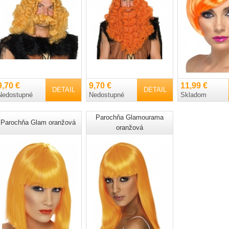
9,70 €
9,70 €
11,99 €
DETAIL
DETAIL
Nedostupné
Nedostupné
Skladom
Parochňa Glamourama
Parochňa Glam oranžová
oranžová