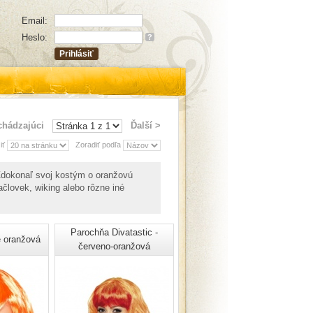
Email:
Heslo:
?
chádzajúci
Ďalší >
iť
Zoradiť podľa
 Zdokonaľ svoj kostým o oranžovú
ačlovek, wiking alebo rôzne iné
Parochňa Divatastic -
 oranžová
červeno-oranžová