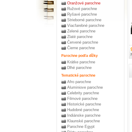
Oranžové parochne
Ružové parochne
Ryšavé parochne
Strieborné parochne
Viacfarebné parochne
Zelené parochne
Zlaté parochne
Červené parochne
Čierne parochne
Parochne podľa dĺžky
Krátke parochne
Dlhé parochne
Tematické parochne
Afro parochne
Aluminiove parochne
Celebrity parochne
Filmové parochne
Historické parochne
Hudobné parochne
Indiánske parochne
Klaunské parochne
Parochne Egypt