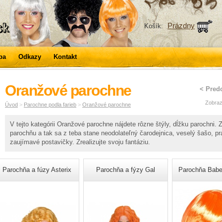
Prázdny
Košík:
ba
Odkazy
Kontakt
Oranžové parochne
< Pred
Zobraz
Úvod
>
Parochne podla farieb
>
Oranžové parochne
V tejto kategórii Oranžové parochne nájdete rôzne štýly, dĺžku parochni.
parochňu a tak sa z teba stane neodolateľný čarodejnica, veselý šašo, pr
zaujímavé postavičky. Zrealizujte svoju fantáziu.
Parochňa a fúzy Asterix
Parochňa a fýzy Gal
Parochňa Babe