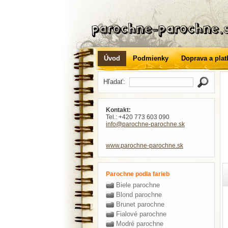
Úvod
Podmienky
Doprava a plat
Hľadať:
Kontakt:
Tel.: +420 773 603 090
info
@parochne-parochne
.sk
www.parochne-parochne.sk
Parochne podla farieb
Biele parochne
Blond parochne
Brunet parochne
Fialové parochne
Modré parochne