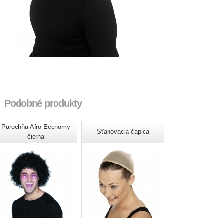
Podobné produkty
Parochňa Afro Economy
Sťahovacia čapica
čierna