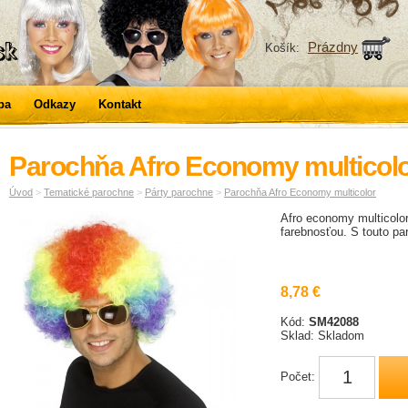
Prázdny
Košík:
ba
Odkazy
Kontakt
Parochňa Afro Economy multicol
Úvod
>
Tematické parochne
>
Párty parochne
>
Parochňa Afro Economy multicolor
Afro economy multicolor
farebnosťou. S touto pa
8,78 €
Kód:
SM42088
Sklad: Skladom
Počet: