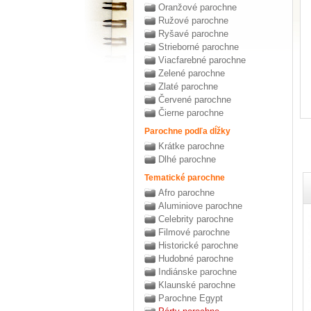
Oranžové parochne
Ružové parochne
Ryšavé parochne
Strieborné parochne
Viacfarebné parochne
Zelené parochne
Zlaté parochne
Červené parochne
Čierne parochne
Parochne podľa dĺžky
Krátke parochne
Dlhé parochne
Tematické parochne
Afro parochne
Aluminiove parochne
Celebrity parochne
Filmové parochne
Historické parochne
Hudobné parochne
Indiánske parochne
Klaunské parochne
Parochne Egypt