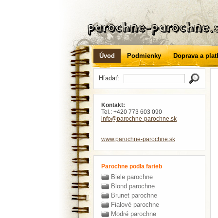
Úvod
Podmienky
Doprava a plat
Hľadať:
Kontakt:
Tel.: +420 773 603 090
info
@parochne-parochne
.sk
www.parochne-parochne.sk
Parochne podla farieb
Biele parochne
Blond parochne
Brunet parochne
Fialové parochne
Modré parochne