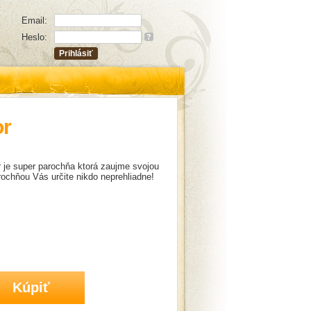
Email:
Heslo:
?
or
 je super parochňa ktorá zaujme svojou
rochňou Vás určite nikdo neprehliadne!