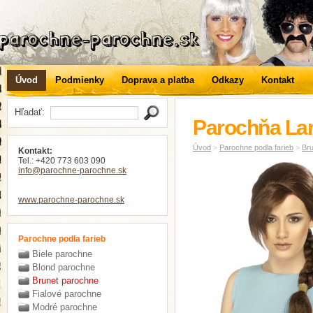
Úvod
Podmienky
Doprava a platba
Odkazy
Kontakt
Hľadať:
Parochňa Lar
Úvod
>
Parochne podla farieb
>
Br
Kontakt:
Tel.: +420 773 603 090
info
@parochne-parochne
.sk
www.parochne-parochne.sk
Parochne podla farieb
Biele parochne
Blond parochne
Brunet parochne
Fialové parochne
Modré parochne