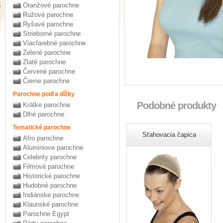
Oranžové parochne
Ružové parochne
Ryšavé parochne
Strieborné parochne
Viacfarebné parochne
Zelené parochne
Zlaté parochne
Červené parochne
Čierne parochne
Parochne podľa dĺžky
Podobné produkty
Krátke parochne
Dlhé parochne
Tematické parochne
Sťahovacia čapica
Afro parochne
Aluminiove parochne
Celebrity parochne
Filmové parochne
Historické parochne
Hudobné parochne
Indiánske parochne
Klaunské parochne
Parochne Egypt